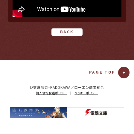
BACK
PAGE TOP
T
O
T
©支倉凍砂・KADOKAWA／ローエン商業組合
O
個人情報保護ポリシー
|
クッキーポリシー
P