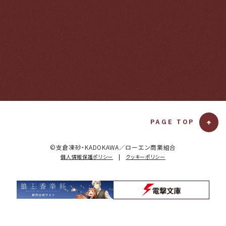
PAGE TOP
T
O
T
©支倉凍砂・KADOKAWA／ローエン商業組合
O
個人情報保護ポリシー
|
クッキーポリシー
P