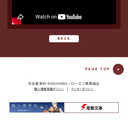
BACK
PAGE TOP
T
O
T
©支倉凍砂・KADOKAWA／ローエン商業組合
O
個人情報保護ポリシー
|
クッキーポリシー
P