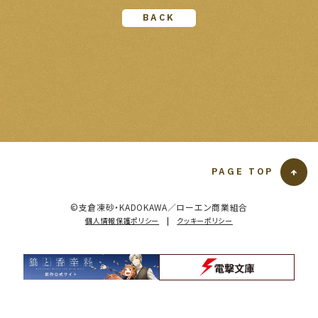
BACK
PAGE TOP
T
O
T
©支倉凍砂・KADOKAWA／ローエン商業組合
O
個人情報保護ポリシー
|
クッキーポリシー
P