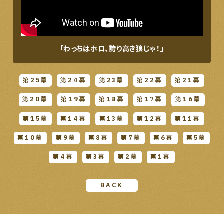
「わっちはホロ、誇り高き狼じゃ！」
第25幕
第24幕
第23幕
第22幕
第21幕
第20幕
第19幕
第18幕
第17幕
第16幕
第15幕
第14幕
第13幕
第12幕
第11幕
第10幕
第9幕
第8幕
第7幕
第6幕
第5幕
第4幕
第3幕
第2幕
第1幕
BACK